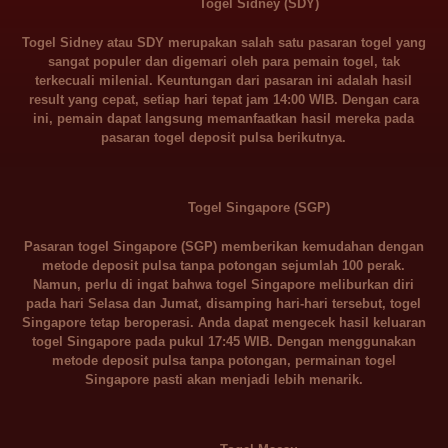
Togel Sidney (SDY)
Togel Sidney atau SDY merupakan salah satu pasaran togel yang
sangat populer dan digemari oleh para pemain togel, tak
terkecuali milenial. Keuntungan dari pasaran ini adalah hasil
result yang cepat, setiap hari tepat jam 14:00 WIB. Dengan cara
ini, pemain dapat langsung memanfaatkan hasil mereka pada
pasaran togel deposit pulsa berikutnya.
Togel Singapore (SGP)
Pasaran togel Singapore (SGP) memberikan kemudahan dengan
metode deposit pulsa tanpa potongan sejumlah 100 perak.
Namun, perlu di ingat bahwa togel Singapore meliburkan diri
pada hari Selasa dan Jumat, disamping hari-hari tersebut, togel
Singapore tetap beroperasi. Anda dapat mengecek hasil keluaran
togel Singapore pada pukul 17:45 WIB. Dengan menggunakan
metode deposit pulsa tanpa potongan, permainan togel
Singapore pasti akan menjadi lebih menarik.