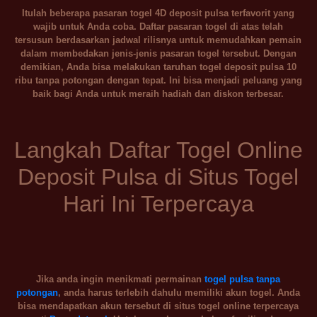
Itulah beberapa pasaran togel 4D deposit pulsa terfavorit yang
wajib untuk Anda coba. Daftar pasaran togel di atas telah
tersusun berdasarkan jadwal rilisnya untuk memudahkan pemain
dalam membedakan jenis-jenis pasaran togel tersebut. Dengan
demikian, Anda bisa melakukan taruhan togel deposit pulsa 10
ribu tanpa potongan dengan tepat. Ini bisa menjadi peluang yang
baik bagi Anda untuk meraih hadiah dan diskon terbesar.
Langkah Daftar Togel Online
Deposit Pulsa di Situs Togel
Hari Ini Terpercaya
Jika anda ingin menikmati permainan
togel pulsa tanpa
potongan
, anda harus terlebih dahulu memiliki akun togel. Anda
bisa mendapatkan akun tersebut di situs togel online terpercaya