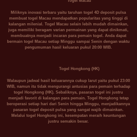
Togel Macau
Miliknya inovasi terbaru yaitu taruhan togel 4D deposit pulsa
membuat togel Macau mendapatkan popularitas yang tinggi di
kalangan milenial. Togel Macau selain lebih mudah dimainkan,
juga memiliki beragam varian permainan yang dapat dinikmati,
membuatnya menjadi incaran para pemain togel. Anda dapat
bermain togel Macau setiap Minggu sampai Senin dengan waktu
pengumuman hasil keluaran pukul 20:00 WIB.
Togel Hongkong (HK)
Walaupun jadwal hasil keluarannya cukup larut yaitu pukul 23:00
WIB, namun itu tidak mengurangi antusias para pemain terhadap
togel Hongkong (HK). Sebaliknya, pasaran togel ini justru
menjadi favorit di kalangan para pemain. Togel Hongkong tetap
beroperasi setiap hari dari Senin hingga Minggu, menjadikannya
pasaran togel deposit pulsa yang sangat wajib dimainkan.
Melalui togel Hongkong ini, kesempatan meraih keuntungan
justru semakin besar.