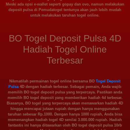
Meski ada opsi e-wallet seperti gopay dan ovo, namun melakukan
deposit pulsa di Pemudatogel tentunya akan jauh lebih mudah
untuk melakukan taruhan togel online.
BO Togel Deposit Pulsa 4D
Hadiah Togel Online
Terbesar
Nikmatilah permainan togel online bersama BO
Togel Deposit
Pulsa
4D dengan hadiah terbesar. Sebagai pemain, Anda wajib
memilih BO togel deposit pulsa yang terpercaya. Pastikan anda
memilih BO togel deposit yang memberikan hadiah 4d terbesar.
Biasanya, BO togel yang terpercaya akan menawarkan hadiah 4D
hingga mencapai jutaan rupiah dengan hanya menggunakan
taruhan sebesar Rp.1000. Dengan hanya 1000 rupiah, Anda bisa
memenangkan hadiah togel 4D senilai 3.000.000 rupiah. Hadiah
fantastis ini hanya ditawarkan oleh BO togel deposit pulsa 10rb